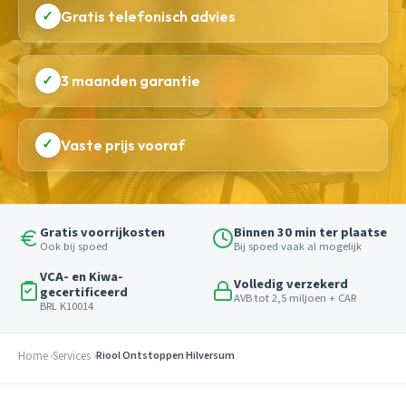
✓
Gratis telefonisch advies
✓
3 maanden garantie
✓
Vaste prijs vooraf
Gratis voorrijkosten
Binnen 30 min ter plaatse
Ook bij spoed
Bij spoed vaak al mogelijk
VCA- en Kiwa-
Volledig verzekerd
gecertificeerd
AVB tot 2,5 miljoen + CAR
BRL K10014
Home
Services
Riool Ontstoppen Hilversum