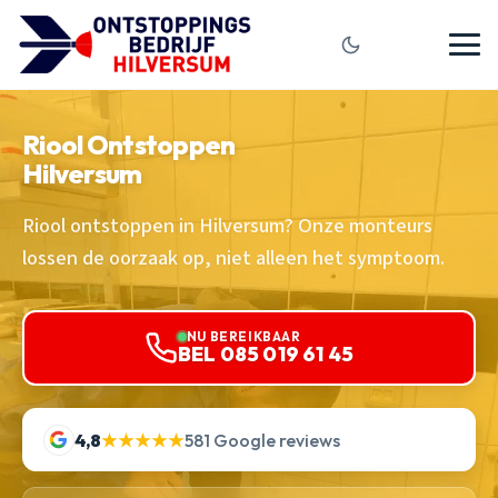
Riool Ontstoppen
Hilversum
Riool ontstoppen in Hilversum? Onze monteurs
lossen de oorzaak op, niet alleen het symptoom.
NU BEREIKBAAR
BEL 085 019 61 45
4,8
★★★★★
581 Google reviews